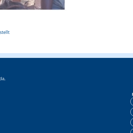
tellt
da,