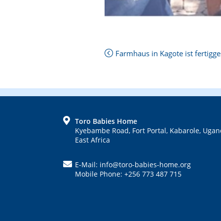
Next
Farmhaus in Kagote ist fertigges
Post:
Previous
Post:
FOOTER
Toro Babies Home
Kyebambe Road, Fort Portal, Kabarole, Ugan
East Africa
E-Mail: info@toro-babies-home.org
Mobile Phone: +256 773 487 715