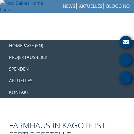
Zur
Skip
Zur
NEWS
AKTUELLES
BLOGG NO
Hauptnavigation
to
Fußzeile
Toro
springen
main
springen
How
Babies
content
to
Home
Get
Involved
with
HOMEPAGE (EN)
a
Charity
PROJEKTAUSBLICK
SPENDEN
AKTUELLES
KONTAKT
FARMHAUS IN KAGOTE IST