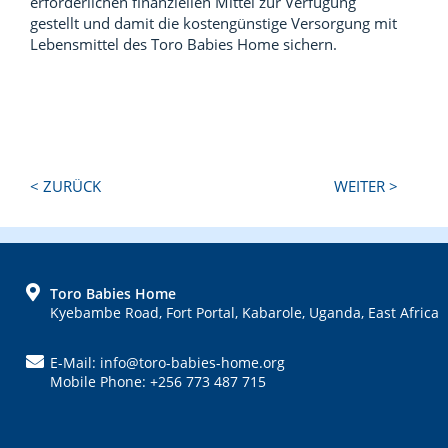
erforderlichen finanziellen Mittel zur Verfügung
gestellt und damit die kostengünstige Versorgung mit
Lebensmittel des Toro Babies Home sichern.
Next
Previous
< ZURÜCK
WEITER >
Post:
Post:
FOOTER
Toro Babies Home
Kyebambe Road, Fort Portal, Kabarole, Uganda, East Africa
E-Mail: info@toro-babies-home.org
Mobile Phone: +256 773 487 715