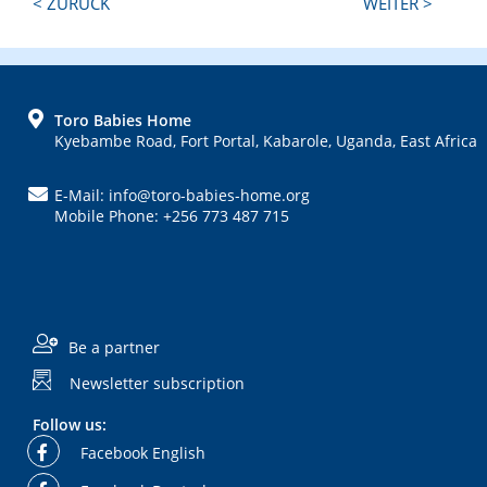
Next
Previous
< ZURÜCK
WEITER >
Post:
Post:
FOOTER
Toro Babies Home
Kyebambe Road, Fort Portal, Kabarole, Uganda, East Africa
E-Mail: info@toro-babies-home.org
Mobile Phone: +256 773 487 715
Be a partner
Newsletter subscription
Follow us:
Facebook English