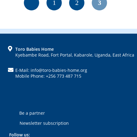
Seite
Seite
Seite
1
2
3
FOOTER
Toro Babies Home
Kyebambe Road, Fort Portal, Kabarole, Uganda, East Africa
E-Mail: info@toro-babies-home.org
Mobile Phone: +256 773 487 715
Be a partner
Newsletter subscription
Follow us: