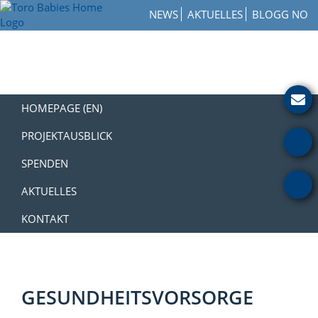
Zur
Skip
Zur
NEWS
AKTUELLES
BLOGG NO
Hauptnavigation
to
Fußzeile
Toro
springen
main
springen
How
Babies
content
to
Home
Get
Involved
with
HOMEPAGE (EN)
a
Charity
PROJEKTAUSBLICK
SPENDEN
AKTUELLES
KONTAKT
GESUNDHEITSVORSORGE