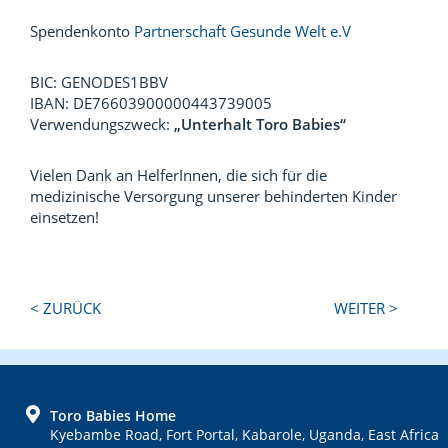
Spendenkonto
Partnerschaft Gesunde Welt e.V
BIC: GENODES1BBV
IBAN: DE76603900000443739005
Verwendungszweck:
„Unterhalt Toro Babies“
Vielen Dank an HelferInnen, die sich für die
medizinische Versorgung unserer behinderten Kinder
einsetzen!
Next
Previous
< ZURÜCK
WEITER >
Post:
Post:
FOOTER
Toro Babies Home
Kyebambe Road, Fort Portal, Kabarole, Uganda, East Africa