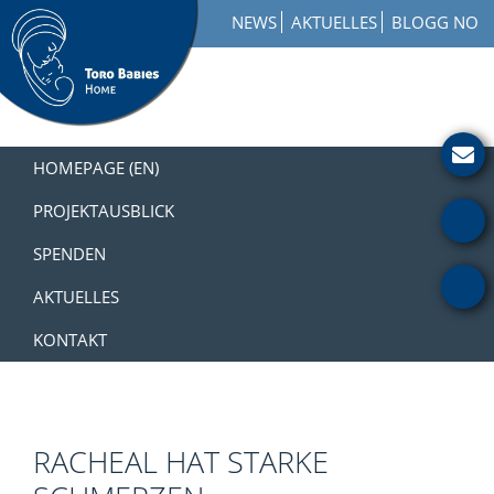
Zur
Skip
Zur
NEWS
AKTUELLES
BLOGG NO
Hauptnavigation
to
Fußzeile
springen
main
springen
content
Toro
How
Babies
to
HOMEPAGE (EN)
Home
Get
Involved
PROJEKTAUSBLICK
with
SPENDEN
a
Charity
AKTUELLES
KONTAKT
RACHEAL HAT STARKE