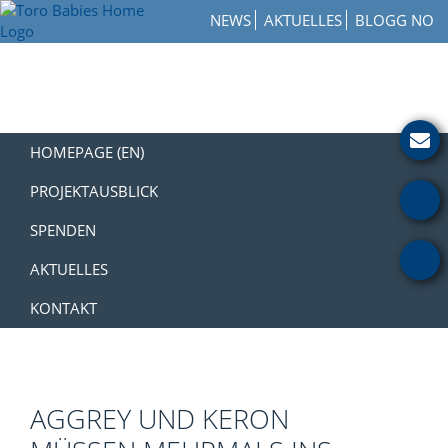
Zur
Skip
Zur
NEWS
AKTUELLES
BLOGG NO
Hauptnavigation
to
Fußzeile
Toro
springen
main
springen
How
Babies
content
to
Home
Get
Involved
with
HOMEPAGE (EN)
a
Charity
PROJEKTAUSBLICK
SPENDEN
AKTUELLES
KONTAKT
AGGREY UND KERON