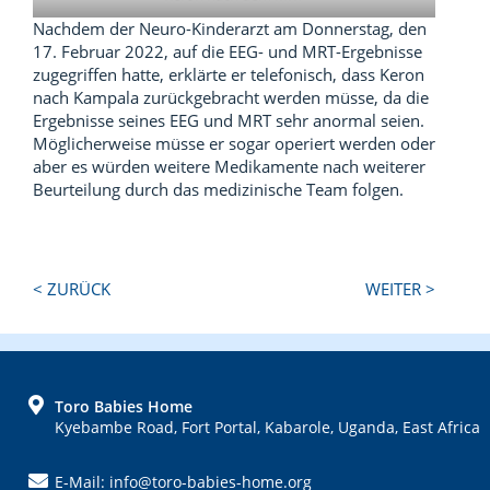
Nachdem der Neuro-Kinderarzt am Donnerstag, den
17. Februar 2022, auf die EEG- und MRT-Ergebnisse
zugegriffen hatte, erklärte er telefonisch, dass Keron
nach Kampala zurückgebracht werden müsse, da die
Ergebnisse seines EEG und MRT sehr anormal seien.
Möglicherweise müsse er sogar operiert werden oder
aber es würden weitere Medikamente nach weiterer
Beurteilung durch das medizinische Team folgen.
Next
Previous
< ZURÜCK
WEITER >
Post:
Post:
FOOTER
Toro Babies Home
Kyebambe Road, Fort Portal, Kabarole, Uganda, East Africa
E-Mail: info@toro-babies-home.org