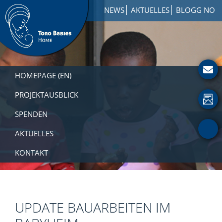
Zur
Skip
Zur
NEWS
AKTUELLES
BLOGG NO
Hauptnavigation
to
Fußzeile
springen
main
springen
content
Toro
How
Babies
to
HOMEPAGE (EN)
Home
Get
Involved
PROJEKTAUSBLICK
with
SPENDEN
a
Charity
AKTUELLES
KONTAKT
UPDATE BAUARBEITEN IM