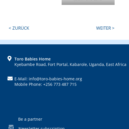
Next
Previous
< ZURÜCK
WEITER >
Post:
Post:
FOOTER
Toro Babies Home
Kyebambe Road, Fort Portal, Kabarole, Uganda, East Africa
E-Mail: info@toro-babies-home.org
Mobile Phone: +256 773 487 715
Be a partner
Newsletter subscription