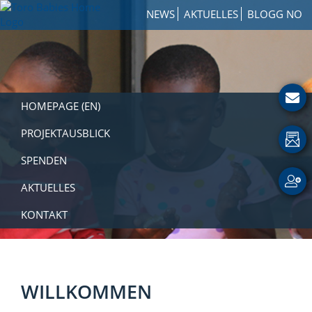
Zur
Skip
Zur
NEWS
AKTUELLES
BLOGG NO
Hauptnavigation
to
Fußzeile
Toro
springen
main
springen
How
Babies
content
to
Home
Get
Involved
with
HOMEPAGE (EN)
a
Charity
PROJEKTAUSBLICK
SPENDEN
AKTUELLES
KONTAKT
WILLKOMMEN