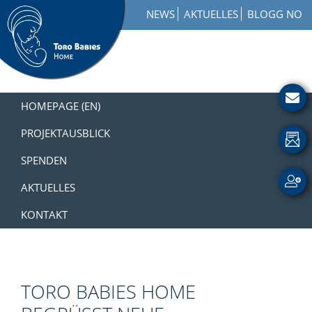
Zur
Skip
Zur
NEWS
AKTUELLES
BLOGG NO
Hauptnavigation
to
Fußzeile
springen
main
springen
content
Toro
How
Babies
to
HOMEPAGE (EN)
Home
Get
Involved
PROJEKTAUSBLICK
with
SPENDEN
a
Charity
AKTUELLES
KONTAKT
TORO BABIES HOME