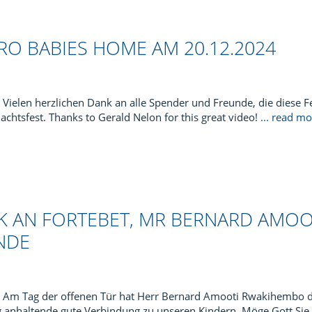
RO BABIES HOME AM 20.12.2024
Vielen herzlichen Dank an alle Spender und Freunde, die diese 
achtsfest. Thanks to Gerald Nelon for this great video!
... read m
NK AN FORTEBET, MR BERNARD AMO
DE
Am Tag der offenen Tür hat Herr Bernard Amooti Rwakihemb
ang anhaltende gute Verbindung zu unseren Kindern. Möge Gott Si