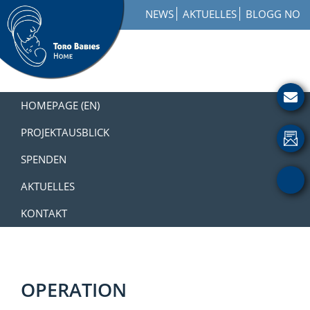
Zur
Skip
Zur
NEWS
AKTUELLES
BLOGG NO
Hauptnavigation
to
Fußzeile
springen
main
springen
content
Toro
How
Babies
to
HOMEPAGE (EN)
Home
Get
Involved
PROJEKTAUSBLICK
with
SPENDEN
a
Charity
AKTUELLES
KONTAKT
OPERATION