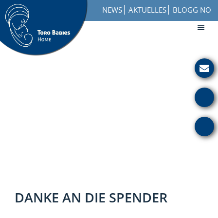
Skip
Zur
NEWS
AKTUELLES
BLOGG NO
to
Fußzeile
main
springen
content
Toro
How
Babies
to
Home
Get
Involved
with
a
Charity
DANKE AN DIE SPENDER