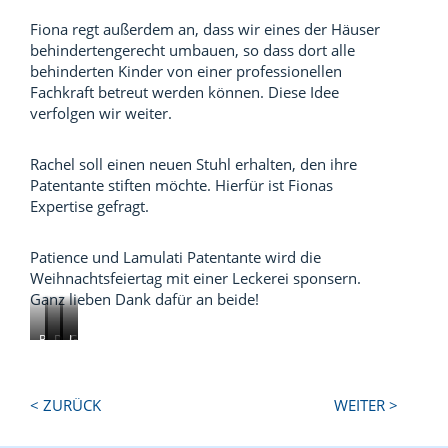
Fiona regt außerdem an, dass wir eines der Häuser
behindertengerecht umbauen, so dass dort alle
behinderten Kinder von einer professionellen
Fachkraft betreut werden können. Diese Idee
verfolgen wir weiter.
Rachel soll einen neuen Stuhl erhalten, den ihre
Patentante stiften möchte. Hierfür ist Fionas
Expertise gefragt.
Patience und Lamulati Patentante wird die
Weihnachtsfeiertag mit einer Leckerei sponsern.
Ganz lieben Dank dafür an beide!
R
D
…
G
I
e
a
d
i
r
l
s
i
f
e
i
F
e
t
n
Next
Previous
< ZURÜCK
WEITER >
e
e
„
t
e
Post:
Post:
f
r
G
r
v
M
n
r
i
e