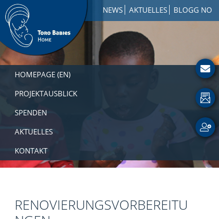
Zur
Skip
Zur
NEWS
AKTUELLES
BLOGG NO
Hauptnavigation
to
Fußzeile
springen
main
springen
content
Toro
How
Babies
to
HOMEPAGE (EN)
Home
Get
Involved
PROJEKTAUSBLICK
with
SPENDEN
a
Charity
AKTUELLES
KONTAKT
RENOVIERUNGSVORBEREITU