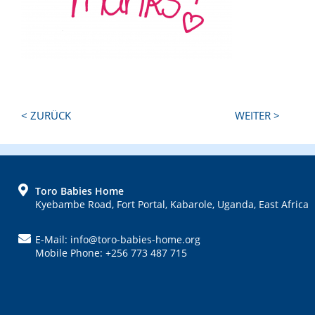
Next
Previous
< ZURÜCK
WEITER >
Post:
Post:
FOOTER
Toro Babies Home
Kyebambe Road, Fort Portal, Kabarole, Uganda, East Africa
E-Mail: info@toro-babies-home.org
Mobile Phone: +256 773 487 715