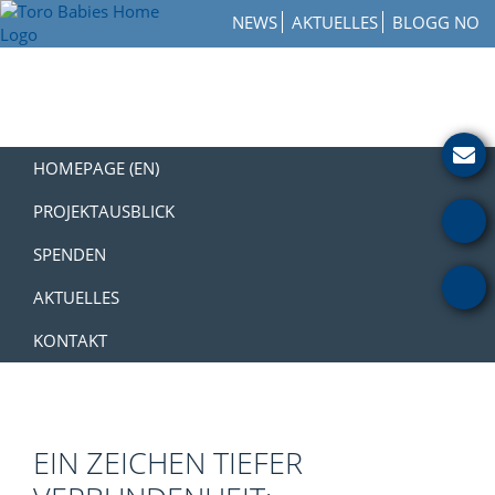
Zur
Skip
Zur
NEWS
AKTUELLES
BLOGG NO
Hauptnavigation
to
Fußzeile
Toro
springen
main
springen
How
Babies
content
to
Home
Get
Involved
with
HOMEPAGE (EN)
a
Charity
PROJEKTAUSBLICK
SPENDEN
AKTUELLES
KONTAKT
EIN ZEICHEN TIEFER