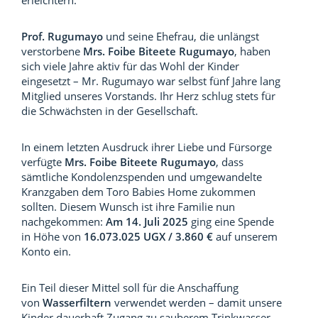
erleichtern.
Prof. Rugumayo
und seine Ehefrau, die unlängst
verstorbene
Mrs. Foibe Biteete Rugumayo
, haben
sich viele Jahre aktiv für das Wohl der Kinder
eingesetzt – Mr. Rugumayo war selbst fünf Jahre lang
Mitglied unseres Vorstands. Ihr Herz schlug stets für
die Schwächsten in der Gesellschaft.
In einem letzten Ausdruck ihrer Liebe und Fürsorge
verfügte
Mrs. Foibe Biteete Rugumayo
, dass
sämtliche Kondolenzspenden und umgewandelte
Kranzgaben dem Toro Babies Home zukommen
sollten. Diesem Wunsch ist ihre Familie nun
nachgekommen:
Am 14. Juli 2025
ging eine Spende
in Höhe von
16.073.025 UGX / 3.860 €
auf unserem
Konto ein.
Ein Teil dieser Mittel soll für die Anschaffung
von
Wasserfiltern
verwendet werden – damit unsere
Kinder dauerhaft Zugang zu sauberem Trinkwasser