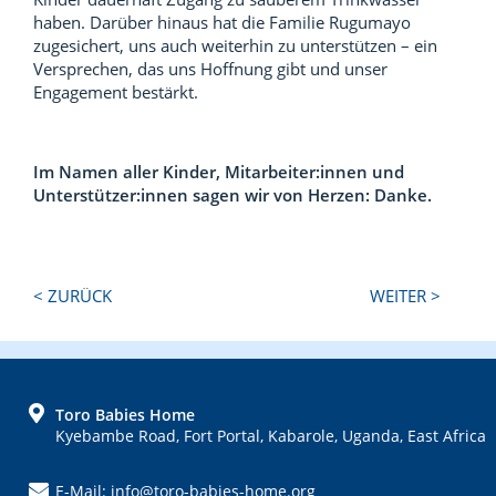
haben. Darüber hinaus hat die Familie Rugumayo
zugesichert, uns auch weiterhin zu unterstützen – ein
Versprechen, das uns Hoffnung gibt und unser
Engagement bestärkt.
Im Namen aller Kinder, Mitarbeiter:innen und
Unterstützer:innen sagen wir von Herzen: Danke.
Next
Previous
< ZURÜCK
WEITER >
Post:
Post:
FOOTER
Toro Babies Home
Kyebambe Road, Fort Portal, Kabarole, Uganda, East Africa
E-Mail: info@toro-babies-home.org