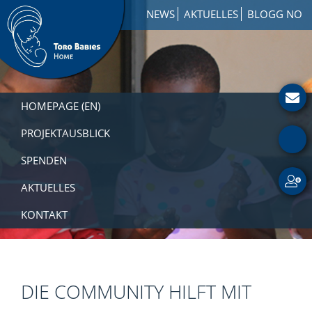
Zur
Skip
Zur
NEWS
AKTUELLES
BLOGG NO
Hauptnavigation
to
Fußzeile
springen
main
springen
content
Toro
How
Babies
to
HOMEPAGE (EN)
Home
Get
Involved
PROJEKTAUSBLICK
with
SPENDEN
a
Charity
AKTUELLES
KONTAKT
DIE COMMUNITY HILFT MIT