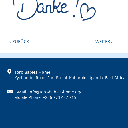
Next
Previous
< ZURÜCK
WEITER >
Post:
Post:
FOOTER
Toro Babies Home
Kyebambe Road, Fort Portal, Kabarole, Uganda, East Africa
E-Mail: info@toro-babies-home.org
Mobile Phone: +256 773 487 715