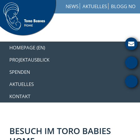
Zur
Skip
Zur
NEWS
AKTUELLES
BLOGG NO
Hauptnavigation
to
Fußzeile
springen
main
springen
content
Toro
How
Babies
to
HOMEPAGE (EN)
Home
Get
Involved
PROJEKTAUSBLICK
with
SPENDEN
a
Charity
AKTUELLES
KONTAKT
BESUCH IM TORO BABIES