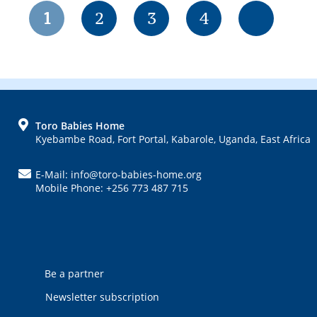
Seite
Seite
Seite
Seite
1
2
3
4
FOOTER
Toro Babies Home
Kyebambe Road, Fort Portal, Kabarole, Uganda, East Africa
E-Mail: info@toro-babies-home.org
Mobile Phone: +256 773 487 715
Be a partner
Newsletter subscription