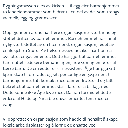
Bygningsmassen eies av kirken. I tillegg eier barnehjemmet
to landeiendommer som bidrar til en del av det som trengs
av melk, egg og grønnsaker. ​
Opp gjennom årene har flere organisasjoner vært inne og
støttet driften av barnehjemmet. Barnehjemmet har inntil
nylig vært støttet av en liten norsk organisasjon, ledet av
en ildsjel fra Stord. Av helsemessige årsaker har hun nå
avsluttet engasjementet. Dette har gjort at barnehjemmet
har måttet redusere bemanningen, noe som igjen fører til
færre barn. De er redde for sin eksistens. Åge har pga sitt
kjennskap til området og sitt personlige engasjement til
barnehjemmet tatt kontakt med damen fra Stord og fått
bekreftet at barnehjemmet står i fare for å bli lagt ned.
Dette kunne ikke Åge leve med. Da han formidlet dette
videre til Hilde og Nina ble engasjementet tent med en
gang.​
Vi opprettet en organisasjon som hadde til hensikt å skape
lokale arbeidsplasser og å lønne de ansatte ved