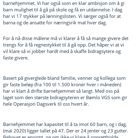
barnehjemmet. Vi har også som en klar ambisjon om å gi
barn mulighet til å gå på skole og få en utdannelse. I dag
har vi 17 stykker på lønningslisten. Vi sørger også for at
barna og de ansatte for næringsrik mat hver dag.
For å nå disse målene må vi klarer å få så mange givere det
trengs for å få regnestykket til å gå opp. Det håper vi at vi
vil klare så vi jobber hardt med å skaffe bidragsytere og
faste givere.
Basert på giverglede bland familie, venner og kollega som
gir faste beløp (fra 100 til 1.500 kroner hver i måneden)
har vi klart å drifte barnehjemmet så langt. Med oss på
laget som den største bidragsyteren er Bømlo VGS som gir
hele Operasjon Dagsverk til oss hvert år.​
Barnehjemmet har kapasitet til å ta imot 60 barn, og i dag,
(mai 2020) ligger tallet på 47. Der er 24 jenter og 23 gutter.
Behovet er enormt, og om ikke vi klare å opprettholde