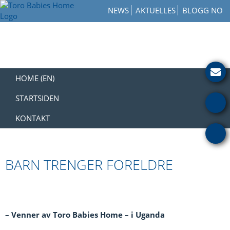
Skip
Skip
Skip
NEWS
AKTUELLES
BLOGG NO
to
to
to
Toro
primary
main
footer
How
Babies
navigation
content
to
Home
Get
Involved
with
HOME (EN)
a
Charity
STARTSIDEN
KONTAKT
BARN TRENGER FORELDRE
– Venner av Toro Babies Home – i Uganda