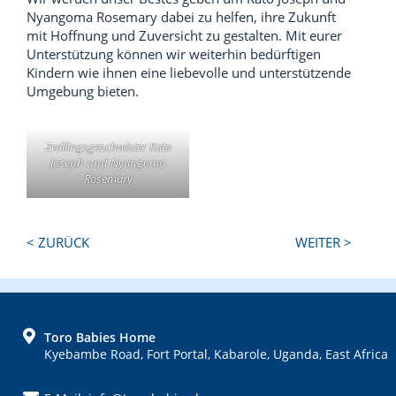
Nyangoma Rosemary dabei zu helfen, ihre Zukunft
mit Hoffnung und Zuversicht zu gestalten. Mit eurer
Unterstützung können wir weiterhin bedürftigen
Kindern wie ihnen eine liebevolle und unterstützende
Umgebung bieten.
Zwillingsgeschwister Kato
Joseph und Nyangoma
Rosemary
Next
Previous
< ZURÜCK
WEITER >
Post:
Post:
FOOTER
Toro Babies Home
Kyebambe Road, Fort Portal, Kabarole, Uganda, East Africa