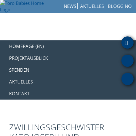
Zur
Skip
Zur
NEWS
AKTUELLES
BLOGG NO
Hauptnavigation
to
Fußzeile
Toro
springen
main
springen
How
Babies
content
to
Home
Get
Involved
with
HOMEPAGE (EN)
a
Charity
PROJEKTAUSBLICK
SPENDEN
AKTUELLES
KONTAKT
ZWILLINGSGESCHWISTER