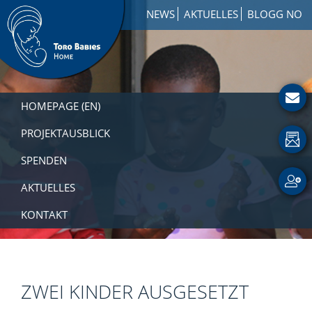
Zur
Skip
Zur
NEWS
AKTUELLES
BLOGG NO
Hauptnavigation
to
Fußzeile
springen
main
springen
content
Toro
How
Babies
to
HOMEPAGE (EN)
Home
Get
Involved
PROJEKTAUSBLICK
with
SPENDEN
a
Charity
AKTUELLES
KONTAKT
ZWEI KINDER AUSGESETZT