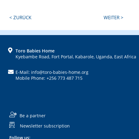
Next
Previous
< ZURÜCK
WEITER >
Post:
Post:
FOOTER
Toro Babies Home
Kyebambe Road, Fort Portal, Kabarole, Uganda, East Africa
E-Mail: info@toro-babies-home.org
Mobile Phone: +256 773 487 715
Be a partner
Newsletter subscription
Follow us: