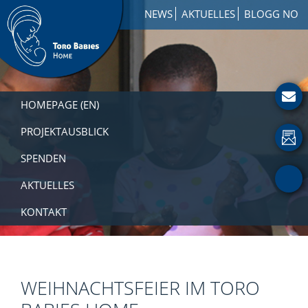
Zur
Skip
Zur
NEWS
AKTUELLES
BLOGG NO
Hauptnavigation
to
Fußzeile
springen
main
springen
content
Toro
How
Babies
to
HOMEPAGE (EN)
Home
Get
Involved
PROJEKTAUSBLICK
with
SPENDEN
a
Charity
AKTUELLES
KONTAKT
WEIHNACHTSFEIER IM TORO