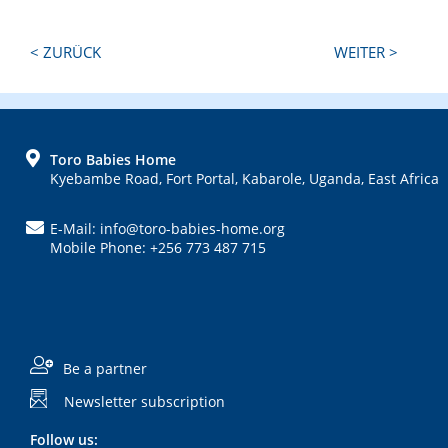
Next
Previous
< ZURÜCK
WEITER >
Post:
Post:
FOOTER
Toro Babies Home
Kyebambe Road, Fort Portal, Kabarole, Uganda, East Africa
E-Mail: info@toro-babies-home.org
Mobile Phone: +256 773 487 715
Be a partner
Newsletter subscription
Follow us: