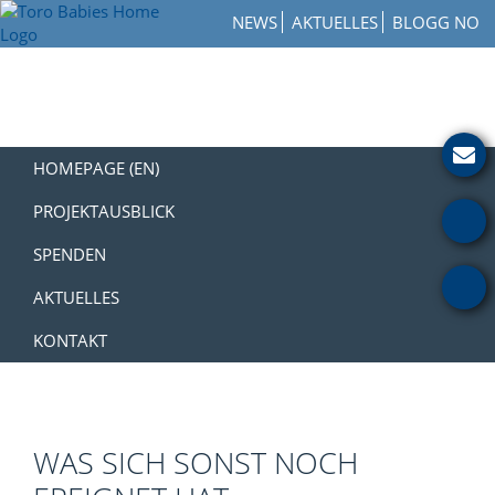
Zur
Skip
Zur
NEWS
AKTUELLES
BLOGG NO
Hauptnavigation
to
Fußzeile
Toro
springen
main
springen
How
Babies
content
to
Home
Get
Involved
with
HOMEPAGE (EN)
a
Charity
PROJEKTAUSBLICK
SPENDEN
AKTUELLES
KONTAKT
WAS SICH SONST NOCH