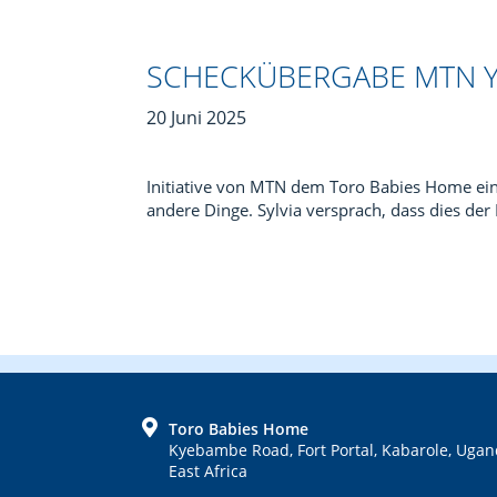
SCHECKÜBERGABE MTN YE
20 Juni 2025
Initiative von MTN dem Toro Babies Home eine
andere Dinge. Sylvia versprach, dass dies d
FOOTER
Toro Babies Home
Kyebambe Road, Fort Portal, Kabarole, Ugan
East Africa