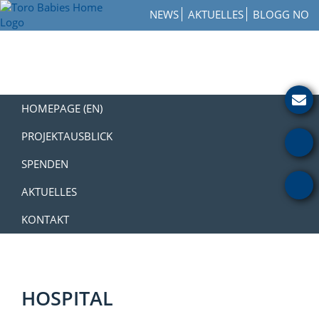
Zur
Skip
Zur
NEWS
AKTUELLES
BLOGG NO
Hauptnavigation
to
Fußzeile
Toro
springen
main
springen
How
Babies
content
to
Home
Get
Involved
with
HOMEPAGE (EN)
a
Charity
PROJEKTAUSBLICK
SPENDEN
AKTUELLES
KONTAKT
HOSPITAL