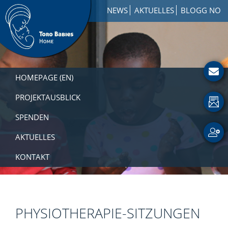
Zur
Skip
Zur
NEWS
AKTUELLES
BLOGG NO
Hauptnavigation
to
Fußzeile
springen
main
springen
content
Toro
How
Babies
to
HOMEPAGE (EN)
Home
Get
Involved
PROJEKTAUSBLICK
with
SPENDEN
a
Charity
AKTUELLES
KONTAKT
PHYSIOTHERAPIE-SITZUNGEN