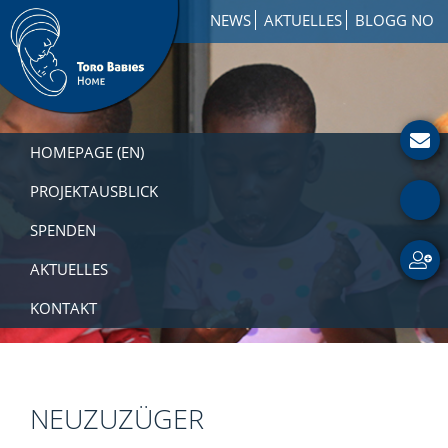
Zur
Skip
Zur
NEWS
AKTUELLES
BLOGG NO
Hauptnavigation
to
Fußzeile
springen
main
springen
content
Toro
How
Babies
to
HOMEPAGE (EN)
Home
Get
Involved
PROJEKTAUSBLICK
with
SPENDEN
a
Charity
AKTUELLES
KONTAKT
NEUZUZÜGER