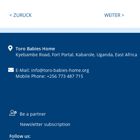
Next
Previous
< ZURÜCK
WEITER >
Post:
Post:
FOOTER
Toro Babies Home
Kyebambe Road, Fort Portal, Kabarole, Uganda, East Africa
E-Mail: info@toro-babies-home.org
Mobile Phone: +256 773 487 715
Be a partner
Newsletter subscription
Follow us: