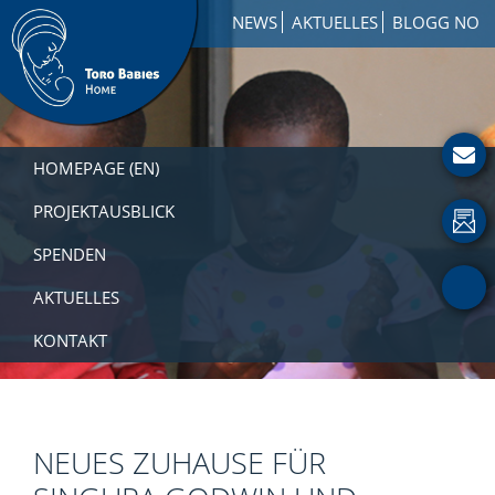
Zur
Skip
Zur
NEWS
AKTUELLES
BLOGG NO
Hauptnavigation
to
Fußzeile
springen
main
springen
content
Toro
How
Babies
to
HOMEPAGE (EN)
Home
Get
Involved
PROJEKTAUSBLICK
with
SPENDEN
a
Charity
AKTUELLES
KONTAKT
NEUES ZUHAUSE FÜR