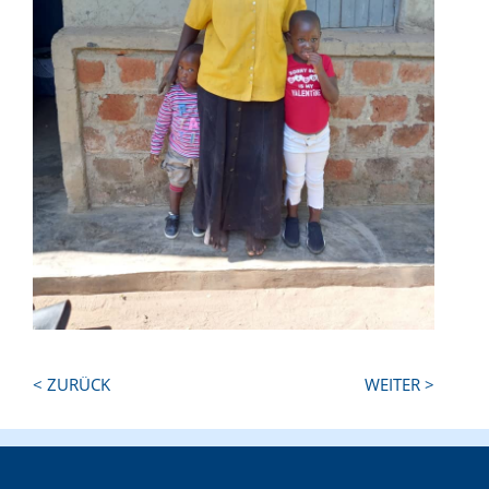
Next
Previous
< ZURÜCK
WEITER >
Post:
Post: