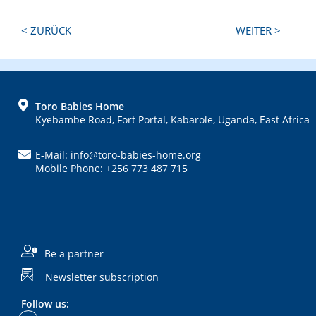
Next
Previous
< ZURÜCK
WEITER >
Post:
Post:
FOOTER
Toro Babies Home
Kyebambe Road, Fort Portal, Kabarole, Uganda, East Africa
E-Mail: info@toro-babies-home.org
Mobile Phone: +256 773 487 715
Be a partner
Newsletter subscription
Follow us: