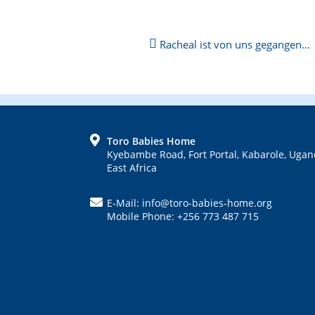
Next
Racheal ist von uns gegangen…
Post:
Previous
Post:
FOOTER
Toro Babies Home
Kyebambe Road, Fort Portal, Kabarole, Ugan
East Africa
E-Mail: info@toro-babies-home.org
Mobile Phone: +256 773 487 715