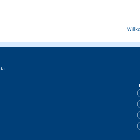
Will
da,