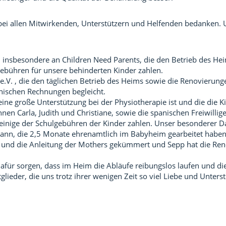
ei allen Mitwirkenden, Unterstützern und Helfenden bedanken. 
, insbesondere an Children Need Parents, die den Betrieb des Hei
ebühren für unsere behinderten Kinder zahlen.
e.V. , die den täglichen Betrieb des Heims sowie die Renovierung
nischen Rechnungen begleicht.
 eine große Unterstützung bei der Physiotherapie ist und die die
en Carla, Judith und Christiane, sowie die spanischen Freiwillig
einige der Schulgebühren der Kinder zahlen. Unser besonderer D
nn, die 2,5 Monate ehrenamtlich im Babyheim gearbeitet haben
 und die Anleitung der Mothers gekümmert und Sepp hat die Re
dafür sorgen, dass im Heim die Abläufe reibungslos laufen und di
lieder, die uns trotz ihrer wenigen Zeit so viel Liebe und Unter