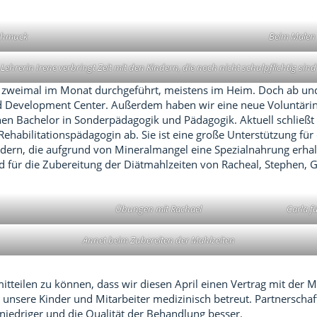
chmuck
Beim Malen
Lehrerin Irene verbringt Zeit mit den Kindern, die noch nicht schulpflichtig sind
n zweimal im Monat durchgeführt, meistens im Heim. Doch ab un
ld Development Center. Außerdem haben wir eine neue Voluntärin 
einen Bachelor in Sonderpädagogik und Pädagogik. Aktuell schließ
ehabilitationspädagogin ab. Sie ist eine große Unterstützung für
ndern, die aufgrund von Mineralmangel eine Spezialnahrung erhal
 für die Zubereitung der Diätmahlzeiten von Racheal, Stephen, G
Übungen mit Rachael
Carla f
Annet beim Zubereiten der Mahlzeiten
tteilen zu können, dass wir diesen April einen Vertrag mit der M
t unsere Kinder und Mitarbeiter medizinisch betreut. Partnersch
 niedriger und die Qualität der Behandlung besser.