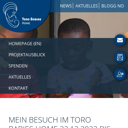
Zur
Skip
Zur
NEWS
AKTUELLES
BLOGG NO
Hauptnavigation
to
Fußzeile
springen
main
springen
content
Toro
How
Babies
to
HOMEPAGE (EN)
Home
Get
Involved
PROJEKTAUSBLICK
with
SPENDEN
a
Charity
AKTUELLES
KONTAKT
MEIN BESUCH IM TORO