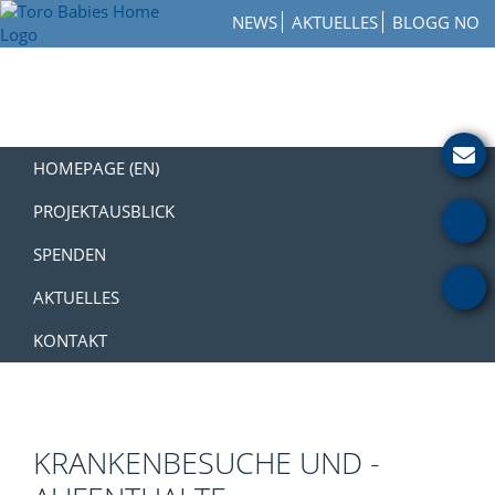
Zur
Skip
Zur
NEWS
AKTUELLES
BLOGG NO
Hauptnavigation
to
Fußzeile
Toro
springen
main
springen
How
Babies
content
to
Home
Get
Involved
with
HOMEPAGE (EN)
a
Charity
PROJEKTAUSBLICK
SPENDEN
AKTUELLES
KONTAKT
KRANKENBESUCHE UND -