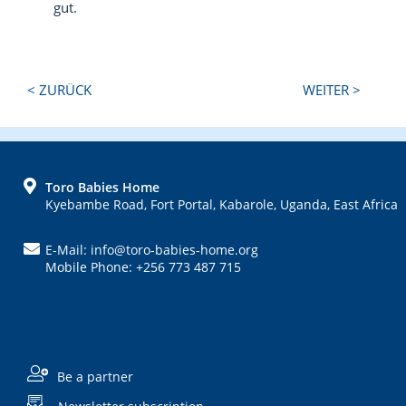
gut.
Next
Previous
< ZURÜCK
WEITER >
Post:
Post:
FOOTER
Toro Babies Home
Kyebambe Road, Fort Portal, Kabarole, Uganda, East Africa
E-Mail: info@toro-babies-home.org
Mobile Phone: +256 773 487 715
Be a partner