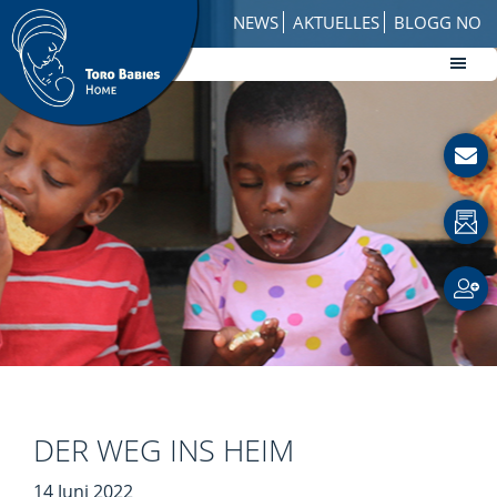
Skip
Zur
NEWS
AKTUELLES
BLOGG NO
to
Fußzeile
main
springen
content
Toro
How
Babies
to
Home
Get
Involved
with
a
Charity
DER WEG INS HEIM
14 Juni 2022