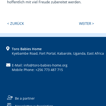
hoffentlich mit viel Freude zubereitet werden.
Next
Previous
< ZURÜCK
WEITER >
Post:
Post:
FOOTER
Toro Babies Home
Kyebambe Road, Fort Portal, Kabarole, Uganda, East Africa
E-Mail: info@toro-babies-home.org
Mobile Phone: +256 773 487 715
Be a partner