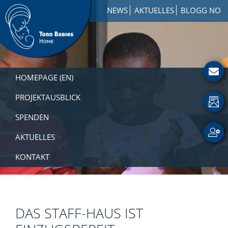
Zur
Skip
Zur
NEWS
AKTUELLES
BLOGG NO
Hauptnavigation
to
Fußzeile
springen
main
springen
content
Toro
How
Babies
to
HOMEPAGE (EN)
Home
Get
Involved
PROJEKTAUSBLICK
with
SPENDEN
a
Charity
AKTUELLES
KONTAKT
DAS STAFF-HAUS IST