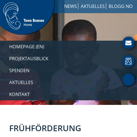
Zur
Skip
Zur
NEWS
AKTUELLES
BLOGG NO
Hauptnavigation
to
Fußzeile
springen
main
springen
content
Toro
How
Babies
to
HOMEPAGE (EN)
Home
Get
Involved
PROJEKTAUSBLICK
with
SPENDEN
a
Charity
AKTUELLES
KONTAKT
FRÜHFÖRDERUNG