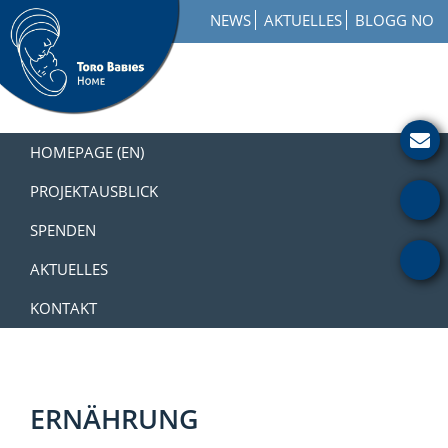
Zur
Skip
Zur
NEWS
AKTUELLES
BLOGG NO
Hauptnavigation
to
Fußzeile
springen
main
springen
content
Toro
How
Babies
to
HOMEPAGE (EN)
Home
Get
Involved
PROJEKTAUSBLICK
with
SPENDEN
a
Charity
AKTUELLES
KONTAKT
ERNÄHRUNG