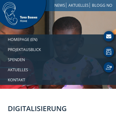
Zur
Skip
Zur
NEWS
AKTUELLES
BLOGG NO
Hauptnavigation
to
Fußzeile
springen
main
springen
content
Toro
How
Babies
to
HOMEPAGE (EN)
Home
Get
Involved
PROJEKTAUSBLICK
with
SPENDEN
a
Charity
AKTUELLES
KONTAKT
DIGITALISIERUNG