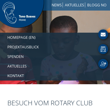
Zur
Skip
Zur
NEWS
AKTUELLES
BLOGG NO
Hauptnavigation
to
Fußzeile
springen
main
springen
content
Toro
How
Babies
to
HOMEPAGE (EN)
Home
Get
Involved
PROJEKTAUSBLICK
with
SPENDEN
a
Charity
AKTUELLES
KONTAKT
BESUCH VOM ROTARY CLUB