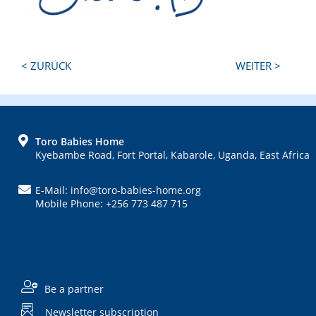
Next
Previous
< ZURÜCK
WEITER >
Post:
Post:
FOOTER
Toro Babies Home
Kyebambe Road, Fort Portal, Kabarole, Uganda, East Africa
E-Mail: info@toro-babies-home.org
Mobile Phone: +256 773 487 715
Be a partner
Newsletter subscription